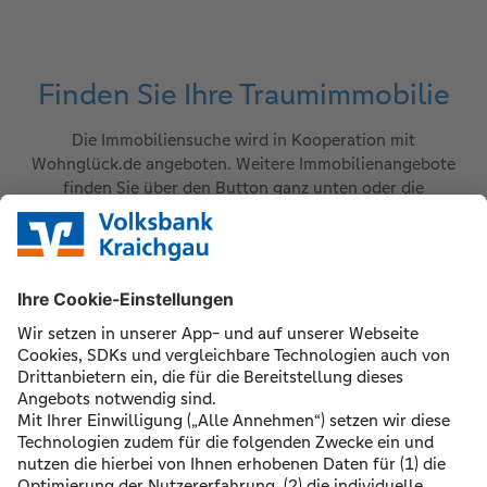
Finden Sie Ihre Traumimmobilie
Die Immobiliensuche wird in Kooperation mit
Wohnglück.de angeboten. Weitere Immobilienangebote
finden Sie über den Button ganz unten oder die
Suchmaske.
©
2026 Volksbank Kraichgau eG
Impressum
Datenschutz
Nutzungsbedingungen
Pflichtinformationen
AGB / Sonderbedingungen
Barrierefreiheit
Widerrufsformular
Bildquellen
Cookie-Einstellungen